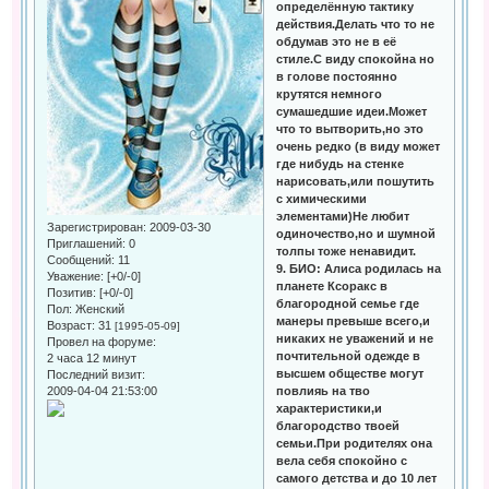
определённую тактику
действия.Делать что то не
обдумав это не в её
стиле.С виду спокойна но
в голове постоянно
крутятся немного
сумашедшие идеи.Может
что то вытворить,но это
очень редко (в виду может
где нибудь на стенке
нарисовать,или пошутить
с химическими
элементами)Не любит
Зарегистрирован
: 2009-03-30
одиночество,но и шумной
Приглашений:
0
толпы тоже ненавидит.
Сообщений:
11
9. БИО: Алиса родилась на
Уважение:
[+0/-0]
планете Ксоракс в
Позитив:
[+0/-0]
благородной семье где
Пол:
Женский
манеры превыше всего,и
Возраст:
31
[1995-05-09]
никаких не уважений и не
Провел на форуме:
почтительной одежде в
2 часа 12 минут
высшем обществе могут
Последний визит:
2009-04-04 21:53:00
повлияь на тво
характеристики,и
благородство твоей
семьи.При родителях она
вела себя спокойно с
самого детства и до 10 лет