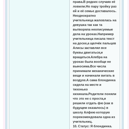
права.В редких случаях её
ловили.Но пару тройку раз
ей и её семье доставалось.
Неоднократно
учительница жаловлась на
девушка так как та
вытворяла неописуемые
дела на уроках.Например
учительница писала текст
на доске,а щелчёк пальцев
Алисы заставлял все
буквы двигаться,и
вращаться.Алебра на
уроках была вообще не
выносима.Все числа
принимали механические
вещи и начинали витать в
воздухе.А сама блондинка
сидела на месте и
тихонько
хихикала.Родители поняли
что это не с проста,и
решили отдать фю (как в
будущем оказалось) в
школу Алфею которую
порекомендовала одна из
учительниц.
10. Статус: Я блондинка.