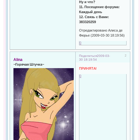
Ну и что?
11. Посещение форума:
Каждый день
12. Связь с Вами:
383320259
Отредактировано Алиса де
Фюрье (2009-03-30 18:19:56)
0
2
Поделиться
2009-03-
Alina
30 18:19:54
~Горячая Штучка~
ПРИНЯТА!
0