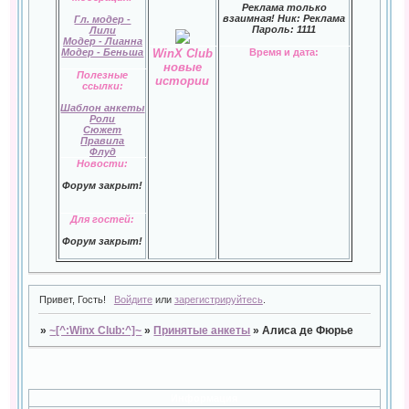
Реклама только
взаимная! Ник: Реклама
Гл. модер -
Пароль: 1111
Лили
Модер - Лианна
Модер - Беньша
WinX Сlub
Время и дата:
новые
Полезные
истории
ссылки:
Шаблон анкеты
Роли
Сюжет
Правила
Флуд
Новости:
Форум закрыт!
Для гостей:
Форум закрыт!
Привет, Гость!
Войдите
или
зарегистрируйтесь
.
»
~[^:Winx Club:^]~
»
Принятые анкеты
»
Алиса де Фюрье
Информация