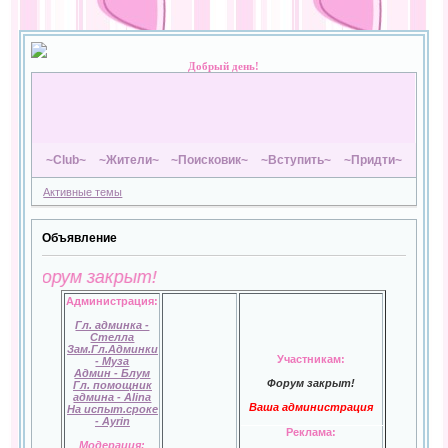
Добрый день!
~Club~
~Жители~
~Поисковик~
~Вступить~
~Придти~
Активные темы
Объявление
Форум закрыт!
Администрация:
Гл. админка -
Стелла
Зам.Гл.Админки
Участникам:
- Муза
Админ - Блум
Форум закрыт!
Гл. помощник
админа - Alina
Ваша администрация
На испыт.сроке
- Ayrin
Реклама:
Модерация: