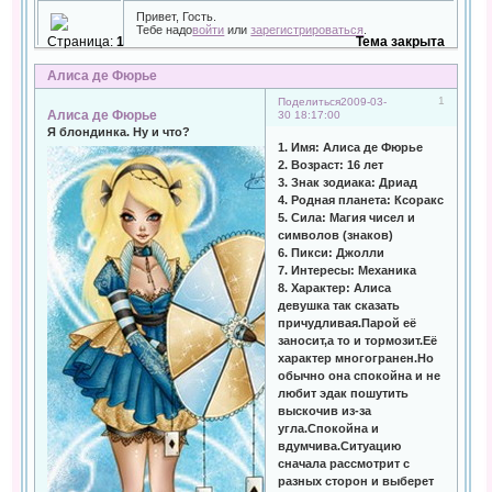
Привет, Гость.
Тебе надо
войти
или
зарегистрироваться
.
Страница:
1
Тема закрыта
Алиса де Фюрье
1
Поделиться
2009-03-
Алиса де Фюрье
30 18:17:00
Я блондинка. Ну и что?
1. Имя: Алиса де Фюрье
2. Возраст: 16 лет
3. Знак зодиака: Дриад
4. Родная планета: Ксоракс
5. Сила: Магия чисел и
символов (знаков)
6. Пикси: Джолли
7. Интересы: Механика
8. Характер: Алиса
девушка так сказать
причудливая.Парой её
заносит,а то и тормозит.Её
характер многогранен.Но
обычно она спокойна и не
любит эдак пошутить
выскочив из-за
угла.Спокойна и
вдумчива.Ситуацию
сначала рассмотрит с
разных сторон и выберет