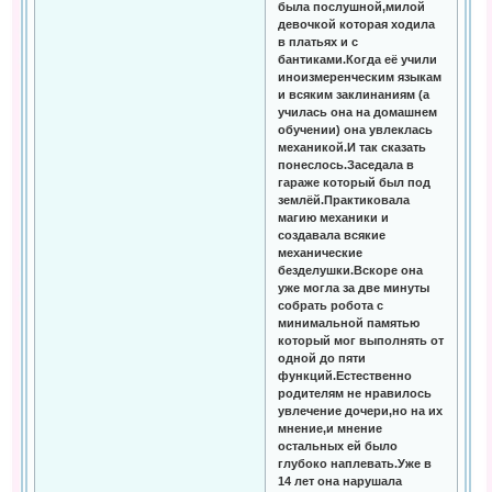
была послушной,милой
девочкой которая ходила
в платьях и с
бантиками.Когда её учили
иноизмеренческим языкам
и всяким заклинаниям (а
училась она на домашнем
обучении) она увлеклась
механикой.И так сказать
понеслось.Заседала в
гараже который был под
землёй.Практиковала
магию механики и
создавала всякие
механические
безделушки.Вскоре она
уже могла за две минуты
собрать робота с
минимальной памятью
который мог выполнять от
одной до пяти
функций.Естественно
родителям не нравилось
увлечение дочери,но на их
мнение,и мнение
остальных ей было
глубоко наплевать.Уже в
14 лет она нарушала